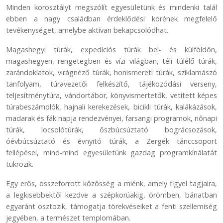
Minden korosztályt megszólít egyesületünk és mindenki talál
ebben a nagy családban érdeklődési körének megfelelő
tevékenységet, amelybe aktívan bekapcsolódhat.
Magashegyi túrák, expedíciós túrák bel- és külföldön,
magashegyen, rengetegben és vízi világban, téli túlélő túrák,
zarándoklatok, virágnéző túrák, honismereti túrák, sziklamászó
tanfolyam, túravezetői felkészítő, tájékozódási verseny,
teljesítménytúra, vándortábor, könyvismertetők, vetített képes
túrabeszámolók, hajnali kerekezések, bicikli túrák, kalákázások,
madarak és fák napja rendezvényei, farsangi programok, nőnapi
túrák, locsolótúrák, őszbúcsúztató bográcsozások,
óévbúcsúztató és évnyitó túrák, a Zergék tánccsoport
fellépései, mind-mind egyesületünk gazdag programkínálatát
tükrözik.
Egy erős, összeforrott közösség a miénk, amely figyel tagjaira,
a legkisebbektől kezdve a szépkorúakig, örömben, bánatban
egyaránt osztozik, támogatja törekvéseiket a fenti szellemiség
jegyében, a természet templomában.