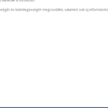
sainknak a részvételt.
pségét és különlegességét megcsodálni, valamint sok új információ