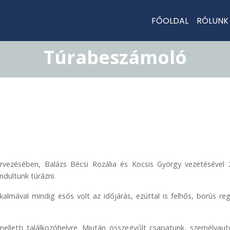
FŐOLDAL
RÓLUN
Túrabeszámoló
zervezésében, Balázs Bécsi Rozália és Kocsis György vezetésével
ndultunk túrázni.
almával mindig esős volt az időjárás, ezúttal is felhős, borús re
lletti találkozóhelyre. Miután összegyűlt csapatunk, személyautó