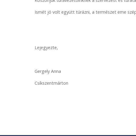
Köszönjük túravezetőinknek a szervezést és túratár
Ismét jó volt együtt túrázni, a természet eme szé
Lejegyezte,
Gergely Anna
Csíkszentmárton