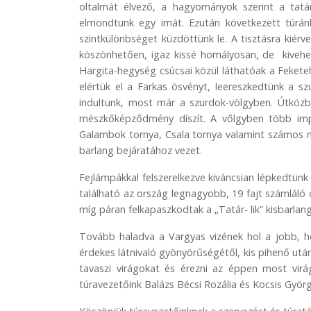
oltalmát élvező, a hagyományok szerint a tatá
elmondtunk egy imát. Ezután következett túrá
szintkülönbséget küzdöttünk le. A tisztásra kié
köszönhetően, igaz kissé homályosan, de kivehet
Hargita-hegység csúcsai közül láthatóak a Fekete
elértük el a Farkas ösvényt, leereszkedtünk a sz
indultunk, most már a szurdok-völgyben. Útközb
mészkőképződmény díszít. A vőlgyben több imp
Galambok tornya, Csala tornya valamint számos m
barlang bejáratához vezet.
Fejlámpákkal felszerelkezve kiváncsian lépkedtünk
található az ország legnagyobb, 19 fajt számláló
míg páran felkapaszkodtak a „Tatár- lik” kisbarlan
Tovább haladva a Vargyas vizének hol a jobb, ho
érdekes látnivaló gyönyörűségétől, kis pihenő ut
tavaszi virágokat és érezni az éppen most vir
túravezetőink Balázs Bécsi Rozália és Kocsis Gyö