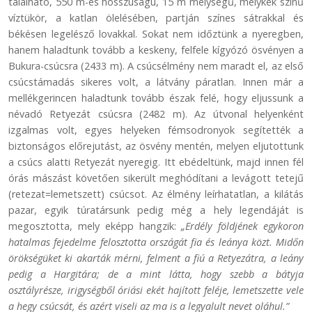
található, 550 m-es hosszúságú, 15 m mélységű, mélykék színű
víztükör, a katlan ölelésében, partján színes sátrakkal és
békésen legelésző lovakkal. Sokat nem időztünk a nyeregben,
hanem haladtunk tovább a keskeny, felfele kígyózó ösvényen a
Bukura-csúcsra (2433 m). A csúcsélmény nem maradt el, az első
csúcstámadás sikeres volt, a látvány páratlan. Innen már a
mellékgerincen haladtunk tovább észak felé, hogy eljussunk a
névadó Retyezát csúcsra (2482 m). Az útvonal helyenként
izgalmas volt, egyes helyeken fémsodronyok segítették a
biztonságos előrejutást, az ösvény mentén, melyen eljutottunk
a csúcs alatti Retyezát nyeregig. Itt ebédeltünk, majd innen fél
órás mászást követően sikerült meghódítani a levágott tetejű
(retezat=lemetszett) csúcsot. Az élmény leírhatatlan, a kilátás
pazar, egyik túratársunk pedig még a hely legendáját is
megosztotta, mely eképp hangzik:
„Erdély földjének egykoron
hatalmas fejedelme felosztotta országát fia és leánya közt. Midőn
örökségüket ki akarták mérni, felment a fiú a Retyezátra, a leány
pedig a Hargitára; de a mint látta, hogy szebb a bátyja
osztályrésze, irigységből óriási ekét hajított feléje, lemetszette vele
a hegy csúcsát, és azért viseli az ma is a legyalult nevet oláhul.”