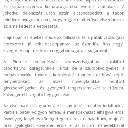
és csapatösszerázó kultúrprogramba lehetett csatlakozni. A
jókedvű dalolászás után aztán elcsendesedett a tábor,
mindenki nyugovóra tért, hogy reggel újult erővel elkezdhessük
az ismerkedést a Retyezáttal.
Hajnalban az énekes madarak trillázása és a patak csobogása
ébresztett, jó volt beszippantani az ózondús, friss hegyi
levegőt. A nap már korán reggel simogatott sugaraival.
A Pietrele menedékház szomszédságában kialakított
táborhelyről csillagtúrákkal jártuk be a szurdokvölgyeket, a
mohás kövekkel tarkított, koboldok és tündérek otthonát rejtő,
fenyőerdőket, az alpesi növényfajokkal borított
gleccservölgyeket és gyönyörű tengerszemekkel teletűzdelt,
kőtengerrel hívogató hegygericeket.
Az első napi csillagtúrán a kék sáv jelzés mentén indultunk a
Pietrele patak völgyön felfele, a menedékházat elhagyva erdei
ösvényen, fenyő és kőrengetegen keresztül haladtunk, majd fél
órás gyaloglást követően értük el az Encián menedékházat