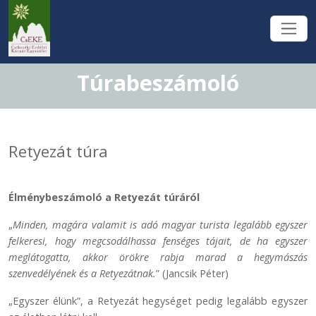
Túrabeszámoló
Retyezát túra
Élménybeszámoló a Retyezát túráról
„
Minden, magára valamit is adó magyar turista legalább egyszer
felkeresi, hogy megcsodálhassa fenséges tájait, de ha egyszer
meglátogatta, akkor örökre rabja marad a hegymászás
szenvedélyének és a Retyezátnak.
” (Jancsik Péter)
„Egyszer élünk”, a Retyezát hegységet pedig legalább egyszer