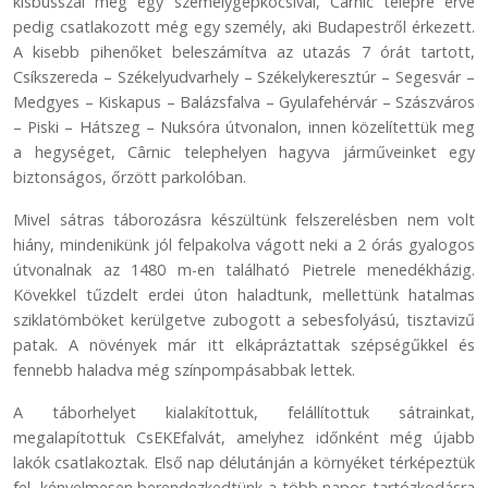
kisbusszal meg egy személygépkocsival, Cârnic telepre érve
pedig csatlakozott még egy személy, aki Budapestről érkezett.
A kisebb pihenőket beleszámítva az utazás 7 órát tartott,
Csíkszereda – Székelyudvarhely – Székelykeresztúr – Segesvár –
Medgyes – Kiskapus – Balázsfalva – Gyulafehérvár – Szászváros
– Piski – Hátszeg – Nuksóra útvonalon, innen közelítettük meg
a hegységet, Cârnic telephelyen hagyva járműveinket egy
biztonságos, őrzött parkolóban.
Mivel sátras táborozásra készültünk felszerelésben nem volt
hiány, mindenikünk jól felpakolva vágott neki a 2 órás gyalogos
útvonalnak az 1480 m-en található Pietrele menedékházig.
Kövekkel tűzdelt erdei úton haladtunk, mellettünk hatalmas
sziklatömböket kerülgetve zubogott a sebesfolyású, tisztavizű
patak. A növények már itt elkápráztattak szépségűkkel és
fennebb haladva még színpompásabbak lettek.
A táborhelyet kialakítottuk, felállítottuk sátrainkat,
megalapítottuk CsEKEfalvát, amelyhez időnként még újabb
lakók csatlakoztak. Első nap délutánján a környéket térképeztük
fel, kényelmesen berendezkedtünk a több napos tartózkodásra