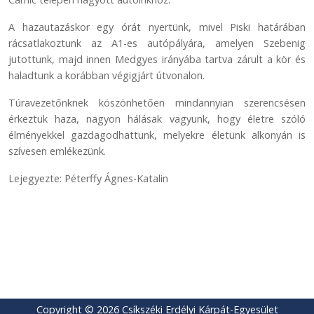
A hazautazáskor egy órát nyertünk, mivel Piski határában
rácsatlakoztunk az A1-es autópályára, amelyen Szebenig
jutottunk, majd innen Medgyes irányába tartva zárult a kör és
haladtunk a korábban végigjárt útvonalon.
Túravezetőnknek köszönhetően mindannyian szerencsésen
érkeztük haza, nagyon hálásak vagyunk, hogy életre szóló
élményekkel gazdagodhattunk, melyekre életünk alkonyán is
szívesen emlékezünk.
Lejegyezte: Péterffy Ágnes-Katalin
Copyright © 2026 Csíkszéki Erdélyi Kárpát-Egyesület