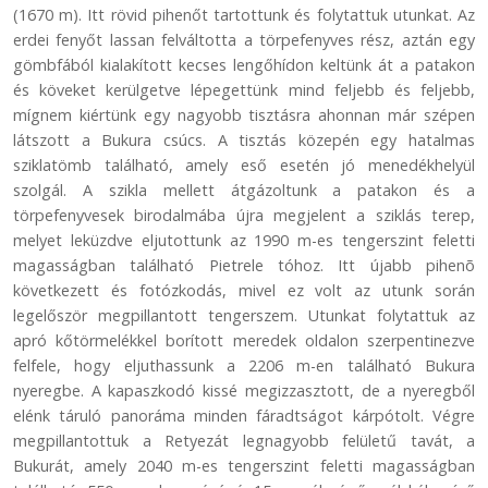
(1670 m). Itt rövid pihenőt tartottunk és folytattuk utunkat. Az
erdei fenyőt lassan felváltotta a törpefenyves rész, aztán egy
gömbfából kialakított kecses lengőhídon keltünk át a patakon
és köveket kerülgetve lépegettünk mind feljebb és feljebb,
mígnem kiértünk egy nagyobb tisztásra ahonnan már szépen
látszott a Bukura csúcs. A tisztás közepén egy hatalmas
sziklatömb található, amely eső esetén jó menedékhelyül
szolgál. A szikla mellett átgázoltunk a patakon és a
törpefenyvesek birodalmába újra megjelent a sziklás terep,
melyet leküzdve eljutottunk az 1990 m-es tengerszint feletti
magasságban található Pietrele tóhoz. Itt újabb pihenõ
következett és fotózkodás, mivel ez volt az utunk során
legelőször megpillantott tengerszem. Utunkat folytattuk az
apró kőtörmelékkel borított meredek oldalon szerpentinezve
felfele, hogy eljuthassunk a 2206 m-en található Bukura
nyeregbe. A kapaszkodó kissé megizzasztott, de a nyeregből
elénk táruló panoráma minden fáradtságot kárpótolt. Végre
megpillantottuk a Retyezát legnagyobb felületű tavát, a
Bukurát, amely 2040 m-es tengerszint feletti magasságban