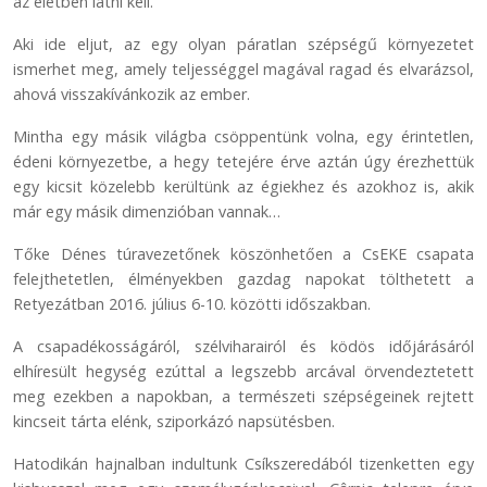
az életben látni kell.
Aki ide eljut, az egy olyan páratlan szépségű környezetet
ismerhet meg, amely teljességgel magával ragad és elvarázsol,
ahová visszakívánkozik az ember.
Mintha egy másik világba csöppentünk volna, egy érintetlen,
édeni környezetbe, a hegy tetejére érve aztán úgy érezhettük
egy kicsit közelebb kerültünk az égiekhez és azokhoz is, akik
már egy másik dimenzióban vannak…
Tőke Dénes túravezetőnek köszönhetően a CsEKE csapata
felejthetetlen, élményekben gazdag napokat tölthetett a
Retyezátban 2016. július 6-10. közötti időszakban.
A csapadékosságáról, szélviharairól és ködös időjárásáról
elhíresült hegység ezúttal a legszebb arcával örvendeztetett
meg ezekben a napokban, a természeti szépségeinek rejtett
kincseit tárta elénk, sziporkázó napsütésben.
Hatodikán hajnalban indultunk Csíkszeredából tizenketten egy