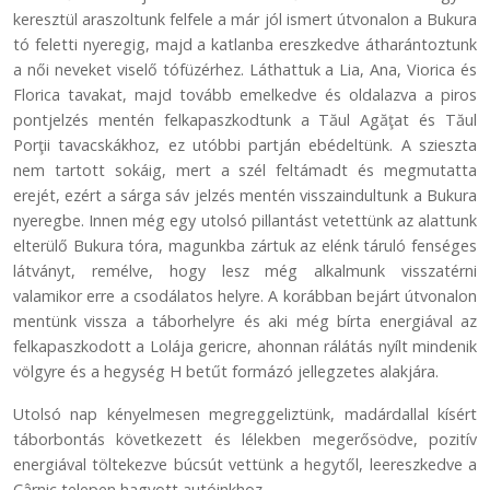
keresztül araszoltunk felfele a már jól ismert útvonalon a Bukura
tó feletti nyeregig, majd a katlanba ereszkedve átharántoztunk
a női neveket viselő tófüzérhez. Láthattuk a Lia, Ana, Viorica és
Florica tavakat, majd tovább emelkedve és oldalazva a piros
pontjelzés mentén felkapaszkodtunk a Tăul Agăţat és Tăul
Porţii tavacskákhoz, ez utóbbi partján ebédeltünk. A szieszta
nem tartott sokáig, mert a szél feltámadt és megmutatta
erejét, ezért a sárga sáv jelzés mentén visszaindultunk a Bukura
nyeregbe. Innen még egy utolsó pillantást vetettünk az alattunk
elterülő Bukura tóra, magunkba zártuk az elénk táruló fenséges
látványt, remélve, hogy lesz még alkalmunk visszatérni
valamikor erre a csodálatos helyre. A korábban bejárt útvonalon
mentünk vissza a táborhelyre és aki még bírta energiával az
felkapaszkodott a Lolája gericre, ahonnan rálátás nyílt mindenik
völgyre és a hegység H betűt formázó jellegzetes alakjára.
Utolsó nap kényelmesen megreggeliztünk, madárdallal kísért
táborbontás következett és lélekben megerősödve, pozitív
energiával töltekezve búcsút vettünk a hegytől, leereszkedve a
Cârnic telepen hagyott autóinkhoz.