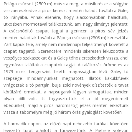
Pelága csúcsot (2509 m) mászta meg, a másik része a völgybe
visszaereszkedve a piros kereszt mentén haladt tovább a Galeş
tó irányába. Annak ellenére, hogy alacsonyabban haladtunk,
útközben mormotával találkoztunk, ami nagy élményt jelentett.
A csúcshódító csapat tagjai a gerincen a piros sáv jelzés
mentén haladtak tovább a Păpuşa csúcson (2508 m) keresztül a
Zárt kapuk felé, amely nem mindennapi teljesítményt követelt a
csapat tagjaitól. Szerencsére mindenki sikeresen leküzdötte a
veszélyes szakaszokat és a Galeş tóhoz ereszkedtek vissza, ahol
egymásra találtak a csapatok tagjai. A találkozás öröme és az
1979 m-es tengerszint feletti magasságban lévő Galeş tó
szépsége mindannyiunkat meghatott. Illatos kakukkfüvek
virágoztak a tó partján, buja zöld növények díszítették a tavat
körülzáró ormokat, a napsugarak lágyan simogattak, minden
olyan idilli volt. Itt fogyasztottuk el a jól megérdemelt
ebédünket, majd a piros háromszög jelzés mentén érkeztünk
vissza a táborhelyre még jó három órás gyaloglást követően.
A harmadik napon, az előző napi nehezebb túrákat követően
levezető túrát ajánlott a túravezetőnk. A Pietrele völgyön