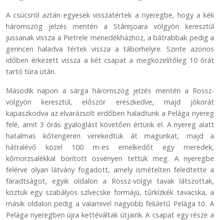
A csúcsról aztán egyesek visszatértek a nyeregbe, hogy a kék
háromszög jelzés mentén a Stânişoara völgyön keresztül
jussanak vissza a Pietrele menedékházhoz, a bátrabbak pedig a
gerincen haladva tértek vissza a táborhelyre. Szinte azonos
időben érkezett vissza a két csapat a megközelítőleg 10 órát
tartó túra után.
Második napon a sárga háromszög jelzés mentén a Rossz-
völgyön keresztül, először ereszkedve, majd jókorát
kapaszkodva az elvarázsolt erdőben haladtunk a Pelága nyereg
felé, amit 3 órás gyaloglást követően értünk el. A nyereg alatt
hatalmas kőtengeren verekedtük át magunkat, majd a
hátralévő közel 100 m-es emelkedőt egy meredek,
kőmorzsalékkal borított ösvényen tettük meg. A nyeregbe
felérve olyan látvány fogadott, amely ismételten feledtette a
fáradtságot, egyik oldalon a Rossz-völgyi tavak látszottak,
köztük egy szabályos szívecske formájú, tűrkízkék tavacska, a
másik oldalon pedig a valamivel nagyobb felületű Pelága tó. A
Pelága nyeregben újra kettéváltak útjaink. A csapat egy része a